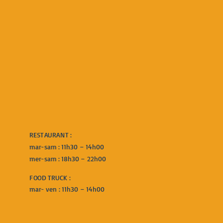
BURGERS !
2 rue de la République, Place Caramy, 83170 Brignoles, France
hugandjo@gmail.com
07 57 77 24 90
RESTAURANT :
mar-sam : 11h30 – 14h00
mer-sam : 18h30 – 22h00
FOOD TRUCK :
mar- ven : 11h30 – 14h00