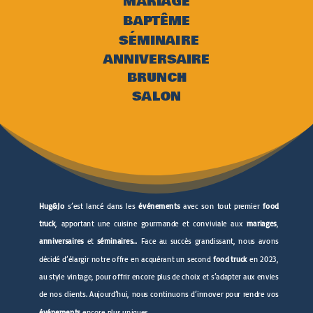
MARIAGE
BAPTÊME
SÉMINAIRE
ANNIVERSAIRE
BRUNCH
SALON
Hug&Jo
s’est lancé dans les
événements
avec son tout premier
food
truck
, apportant une cuisine gourmande et conviviale aux
mariages
,
anniversaires
et
séminaires
… Face au succès grandissant, nous avons
décidé d’élargir notre offre en acquérant un second
food truck
en 2023,
au style vintage, pour offrir encore plus de choix et s’adapter aux envies
de nos clients. Aujourd’hui, nous continuons d’innover pour rendre vos
événements
encore plus uniques.